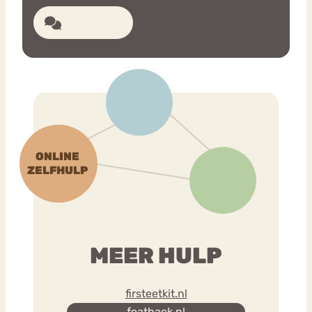
3 reacties
MEER HULP
firsteetkit.nl
featback.nl