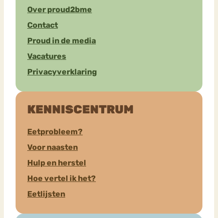
Over proud2bme
Contact
Proud in de media
Vacatures
Privacyverklaring
KENNISCENTRUM
Eetprobleem?
Voor naasten
Hulp en herstel
Hoe vertel ik het?
Eetlijsten