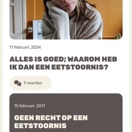
Bouli
Chat
mia
Eetstoornis
Anorexia Nervosa
Nerv
osa
Forum
11 februari, 2024
Eetbuien
Piekeren
Sport
Trauma
ALLES IS GOED; WAAROM HEB
Orthorexia
Afvallen
Angst
IK DAN EEN EETSTOORNIS?
9 reacties
15 februari, 2017
GEEN RECHT OP EEN
EETSTOORNIS