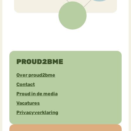
PROUD2BME
Over proud2bme
Contact
Proud in de media
Vacatures
Privacyverklaring