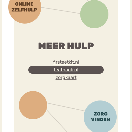
MEER HULP
firsteetkit.nl
featback.nl
zorgkaart