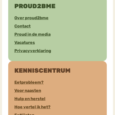
PROUD2BME
Over proud2bme
Contact
Proud in de media
Vacatures
Privacyverklaring
KENNISCENTRUM
Eetprobleem?
Voor naasten
Hulp en herstel
Hoe vertel ik het?