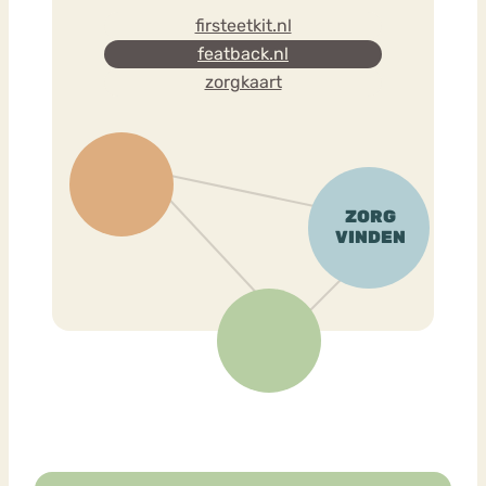
firsteetkit.nl
featback.nl
zorgkaart