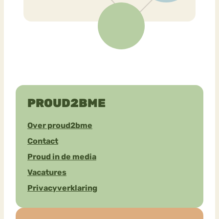
PROUD2BME
Over proud2bme
Contact
Proud in de media
Vacatures
Privacyverklaring