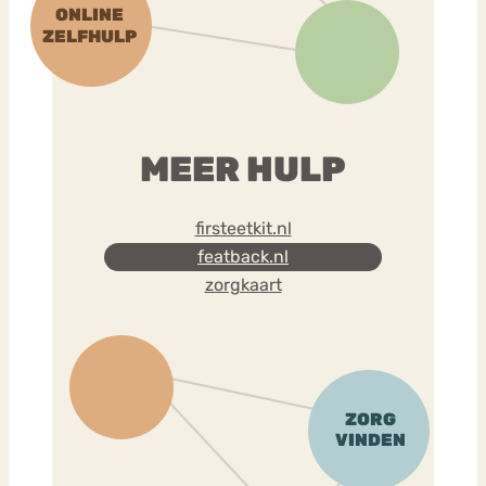
MEER HULP
firsteetkit.nl
featback.nl
zorgkaart