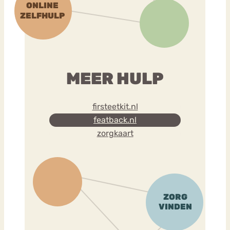
MEER HULP
firsteetkit.nl
featback.nl
zorgkaart