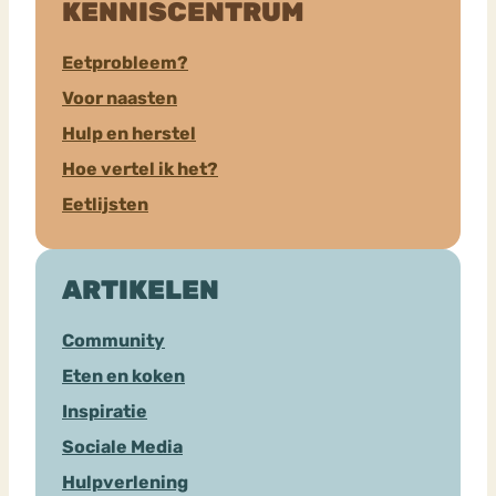
KENNISCENTRUM
Eetprobleem?
Voor naasten
Hulp en herstel
Hoe vertel ik het?
Eetlijsten
ARTIKELEN
Community
Eten en koken
Inspiratie
Sociale Media
Hulpverlening