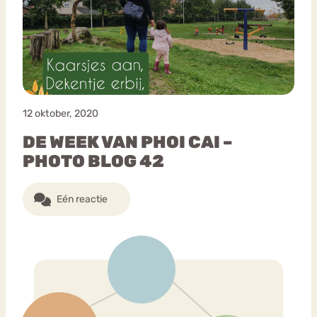
Bouli
Chat
mia
Eetstoornis
Anorexia Nervosa
Nerv
osa
Forum
12 oktober, 2020
Eetbuien
Piekeren
Sport
Trauma
DE WEEK VAN PHOI CAI –
Orthorexia
Afvallen
Angst
PHOTO BLOG 42
Eén reactie