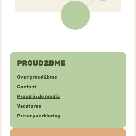
PROUD2BME
Over proud2bme
Contact
Proud in de media
Vacatures
Privacyverklaring