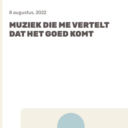
8 augustus, 2022
MUZIEK DIE ME VERTELT
VEEL GEZOCHTE TERMEN
DAT HET GOED KOMT
Eetstoorni
Boulimia Nervosa
Orthorexia
Afvallen
Angst