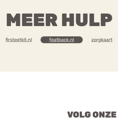
MEER HULP
firsteetkit.nl
featback.nl
zorgkaart
VOLG ONZE