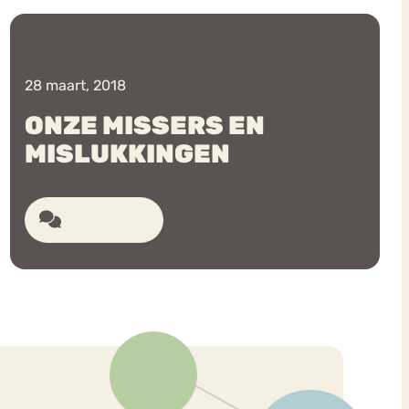
28 maart, 2018
ONZE MISSERS EN
MISLUKKINGEN
ekeren
Sport
Trauma
7 reacties