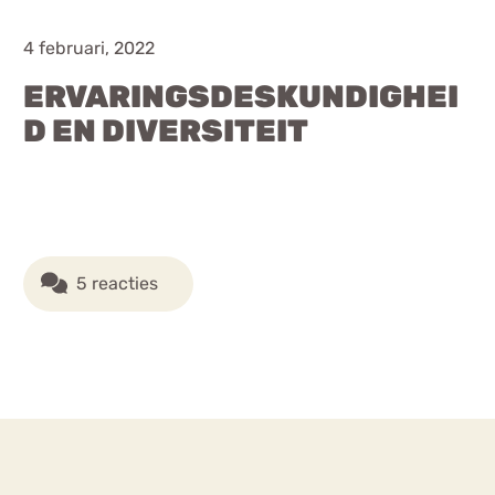
Chat
4 februari, 2022
Forum
ERVARINGSDESKUNDIGHEI
D EN DIVERSITEIT
s
Anorexia Nervosa
Eetbuien
Pi
5 reacties