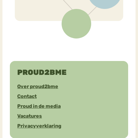
PROUD2BME
Over proud2bme
Contact
Proud in de media
Vacatures
Privacyverklaring