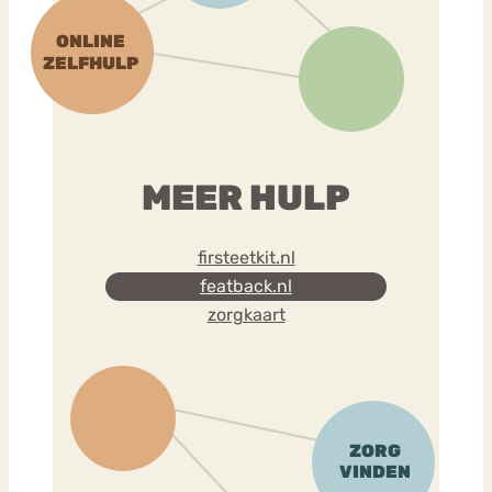
MEER HULP
firsteetkit.nl
featback.nl
zorgkaart