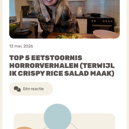
Bouli
Chat
mia
Eetstoornis
Anorexia Nervosa
Nerv
osa
Forum
13 mei, 2026
Eetbuien
Piekeren
Sport
Trauma
TOP 5 EETSTOORNIS
Orthorexia
Afvallen
Angst
HORRORVERHALEN (TERWIJL
IK CRISPY RICE SALAD MAAK)
Eén reactie