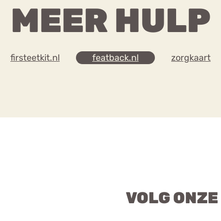
MEER HULP
firsteetkit.nl
featback.nl
zorgkaart
VOLG ONZE