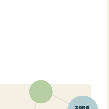
ekeren
Sport
Trauma