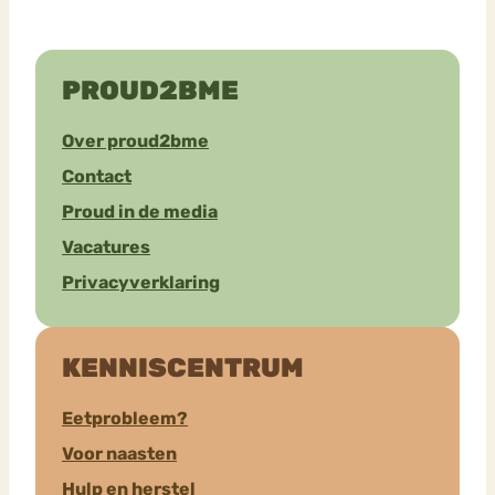
PROUD2BME
Over proud2bme
Contact
Proud in de media
Vacatures
Privacyverklaring
KENNISCENTRUM
Eetprobleem?
Voor naasten
Hulp en herstel