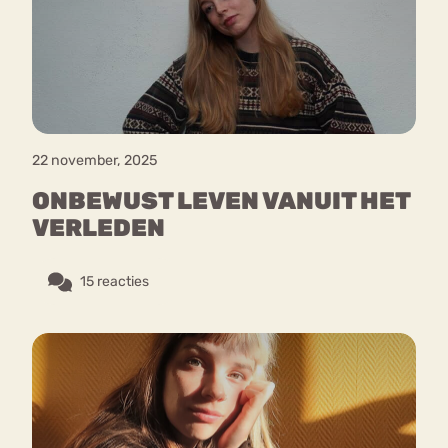
Bouli
Chat
mia
Eetstoornis
Anorexia Nervosa
Nerv
osa
Forum
22 november, 2025
Eetbuien
Piekeren
Sport
Trauma
ONBEWUST LEVEN VANUIT HET
Orthorexia
Afvallen
Angst
VERLEDEN
15 reacties