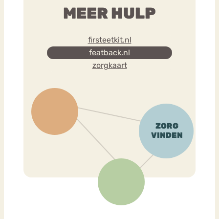
MEER HULP
firsteetkit.nl
featback.nl
zorgkaart