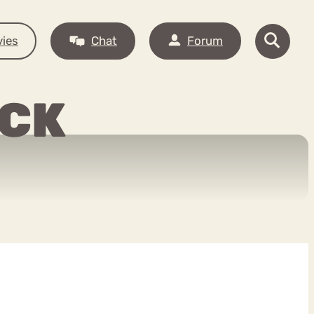
ies
Chat
Forum
ACK