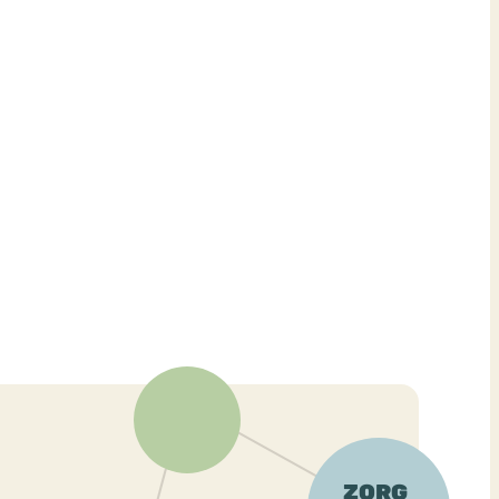
ekeren
Sport
Trauma