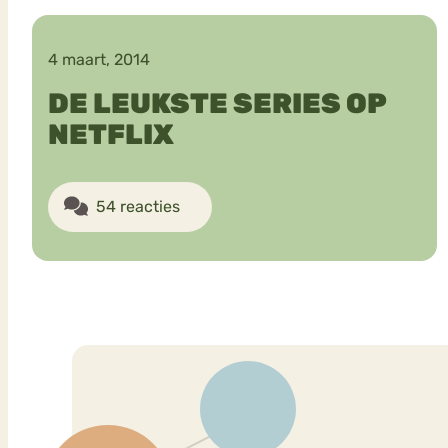
4 maart, 2014
VEEL GEZOCHTE TERMEN
DE LEUKSTE SERIES OP
NETFLIX
Eetstoorni
Boulimia Nervosa
54 reacties
Orthorexia
Afvallen
Angst