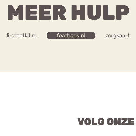
MEER HULP
firsteetkit.nl
featback.nl
zorgkaart
VOLG ONZE