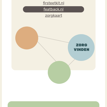
firsteetkit.nl
featback.nl
zorgkaart