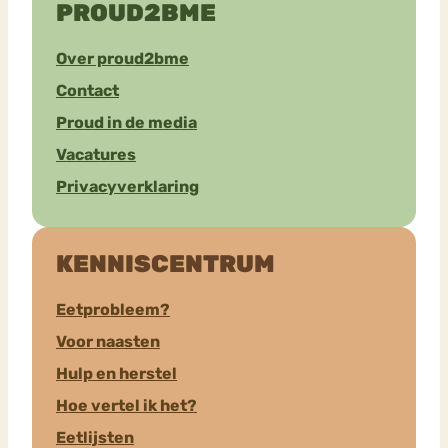
PROUD2BME
Over proud2bme
Contact
Proud in de media
Vacatures
Privacyverklaring
KENNISCENTRUM
Eetprobleem?
Voor naasten
Hulp en herstel
Hoe vertel ik het?
Eetlijsten