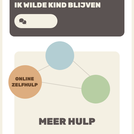
IK WILDE KIND BLIJVEN
Bouli
Chat
8 reacties
mia
Eetstoornis
Anorexia Nervosa
Nerv
osa
Forum
Eetbuien
Piekeren
Sport
Trauma
Orthorexia
Afvallen
Angst
MEER HULP