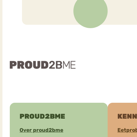
PROUD2BME
KENN
Over proud2bme
Eetpro