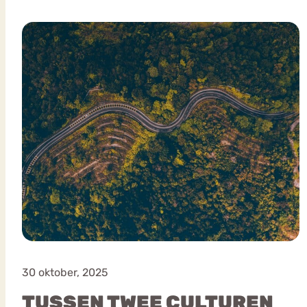
VEEL GEZOCHTE TERMEN
Eetstoorni
Boulimia Nervosa
Orthorexia
Afvallen
Angst
30 oktober, 2025
TUSSEN TWEE CULTUREN