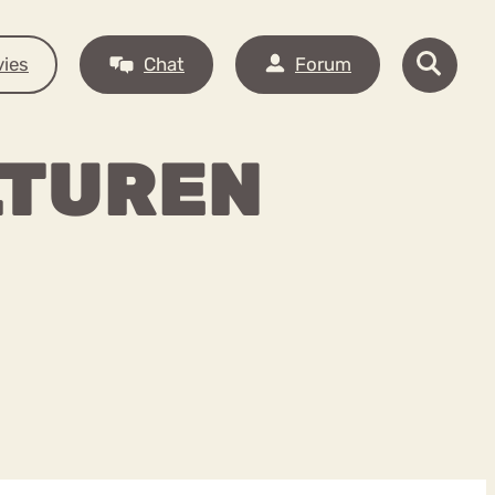
ies
Chat
Forum
LTUREN