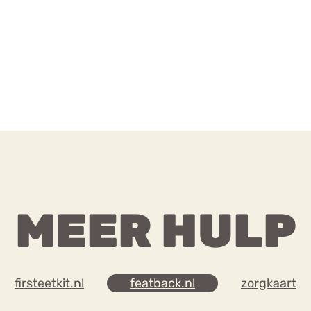
MEER HULP
firsteetkit.nl
featback.nl
zorgkaart