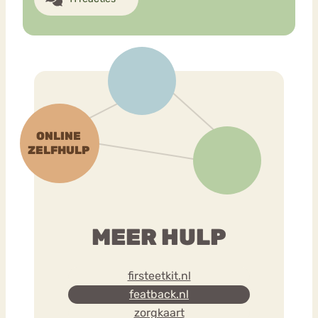
MEER HULP
firsteetkit.nl
featback.nl
zorgkaart