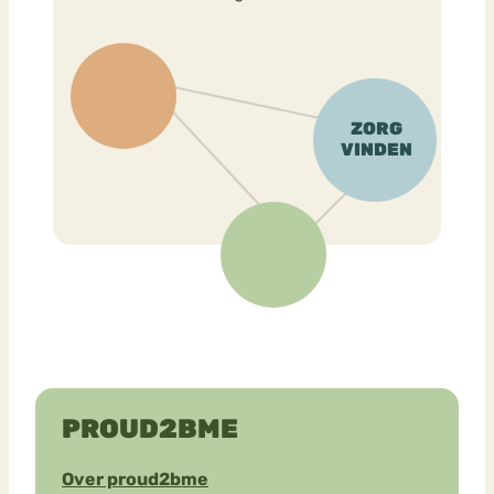
PROUD2BME
Over proud2bme