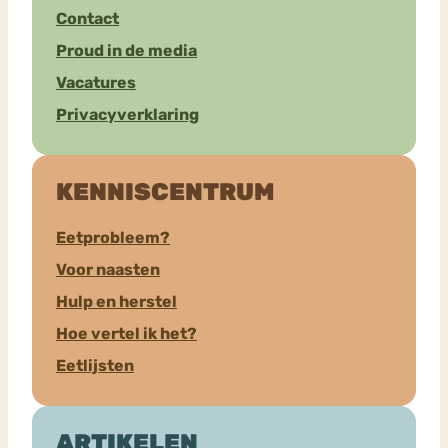
Contact
Proud in de media
Vacatures
Privacyverklaring
KENNISCENTRUM
Eetprobleem?
Voor naasten
Hulp en herstel
Hoe vertel ik het?
Eetlijsten
ARTIKELEN