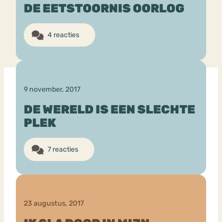
DE EETSTOORNIS OORLOG
Bouli
Chat
4 reacties
mia
Eetstoornis
Anorexia Nervosa
Nerv
osa
Forum
Eetbuien
Piekeren
Sport
Trauma
9 november, 2017
Orthorexia
Afvallen
Angst
DE WERELD IS EEN SLECHTE
PLEK
7 reacties
23 augustus, 2017