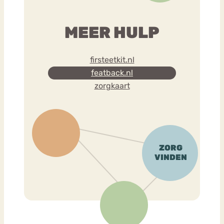
MEER HULP
firsteetkit.nl
featback.nl
zorgkaart