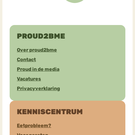
PROUD2BME
Over proud2bme
Contact
Proud in de media
Vacatures
Privacyverklaring
KENNISCENTRUM
Eetprobleem?