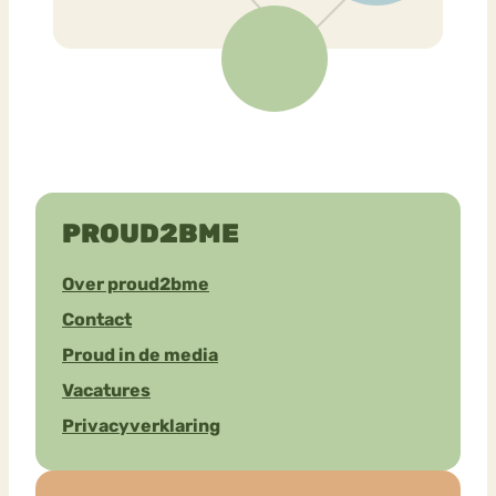
PROUD2BME
Over proud2bme
Contact
Proud in de media
Vacatures
Privacyverklaring