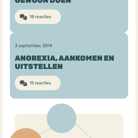
GEWOON DOEN
18 reacties
Bouli
Chat
mia
Eetstoornis
Anorexia Nervosa
Nerv
osa
Forum
3 september, 2014
Eetbuien
Piekeren
Sport
Trauma
ANOREXIA, AANKOMEN EN
Orthorexia
Afvallen
Angst
UITSTELLEN
15 reacties