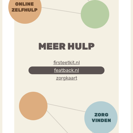
MEER HULP
firsteetkit.nl
featback.nl
zorgkaart