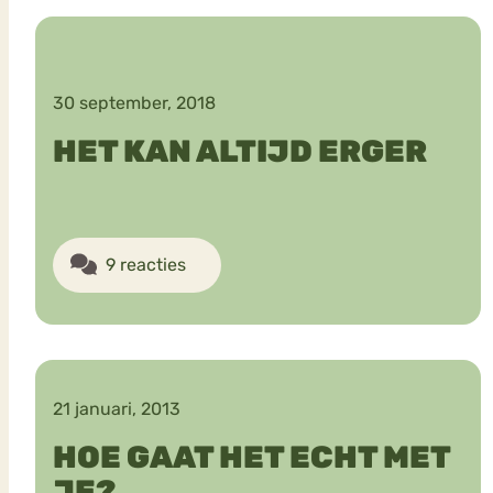
VEEL GEZOCHTE TERMEN
30 september, 2018
HET KAN ALTIJD ERGER
Eetstoorni
Boulimia Nervosa
Orthorexia
Afvallen
Angst
9 reacties
21 januari, 2013
HOE GAAT HET ECHT MET
JE?