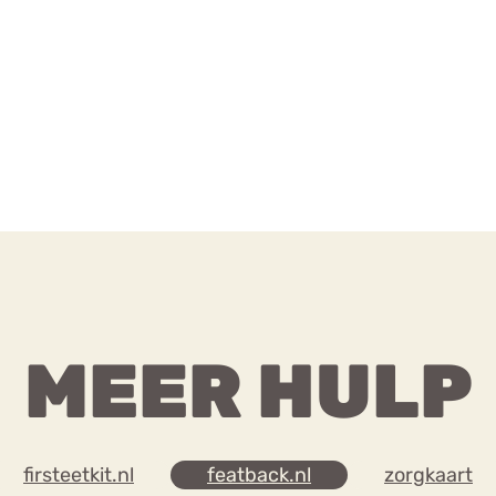
MEER HULP
firsteetkit.nl
featback.nl
zorgkaart