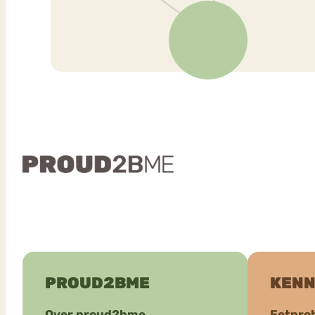
PROUD2BME
KENN
Over proud2bme
Eetpro