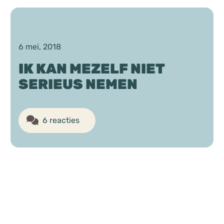
Chat
Forum
6 mei, 2018
IK KAN MEZELF NIET
SERIEUS NEMEN
s
Anorexia Nervosa
Eetbuien
Pi
6 reacties