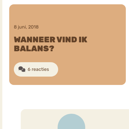
VEEL GEZOCHTE TERMEN
8 juni, 2018
WANNEER VIND IK
BALANS?
Eetstoorni
Boulimia Nervosa
Orthorexia
Afvallen
Angst
6 reacties