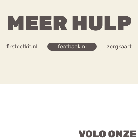
MEER HULP
firsteetkit.nl
featback.nl
zorgkaart
VOLG ONZE