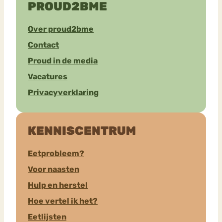
PROUD2BME
Over proud2bme
Contact
Proud in de media
Vacatures
Privacyverklaring
KENNISCENTRUM
Eetprobleem?
Voor naasten
Hulp en herstel
Hoe vertel ik het?
Eetlijsten