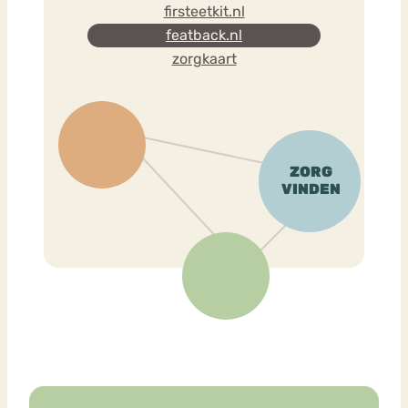
firsteetkit.nl
featback.nl
zorgkaart