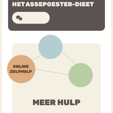
HET ASSEPOESTER-DIEET
Bouli
Chat
19 reacties
mia
Eetstoornis
Anorexia Nervosa
Nerv
osa
Forum
Eetbuien
Piekeren
Sport
Trauma
Orthorexia
Afvallen
Angst
MEER HULP