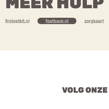
MEER HULP
firsteetkit.nl
featback.nl
zorgkaart
VOLG ONZE