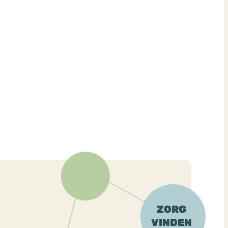
ekeren
Sport
Trauma