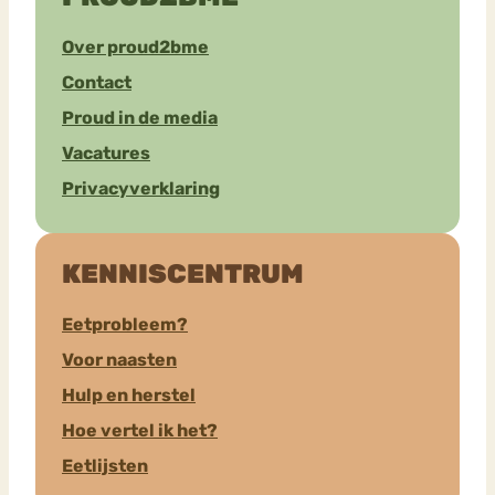
Over proud2bme
Contact
Proud in de media
Vacatures
Privacyverklaring
KENNISCENTRUM
Eetprobleem?
Voor naasten
Hulp en herstel
Hoe vertel ik het?
Eetlijsten