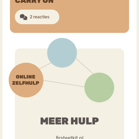
CARRY ON
2 reacties
Bouli
Chat
mia
Eetstoornis
Anorexia Nervosa
Nerv
osa
Forum
Eetbuien
Piekeren
Sport
Trauma
Orthorexia
Afvallen
Angst
MEER HULP
firsteetkit.nl