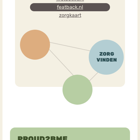
featback.nl
zorgkaart
PROUD2BME