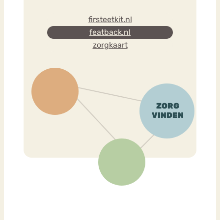
firsteetkit.nl
featback.nl
zorgkaart