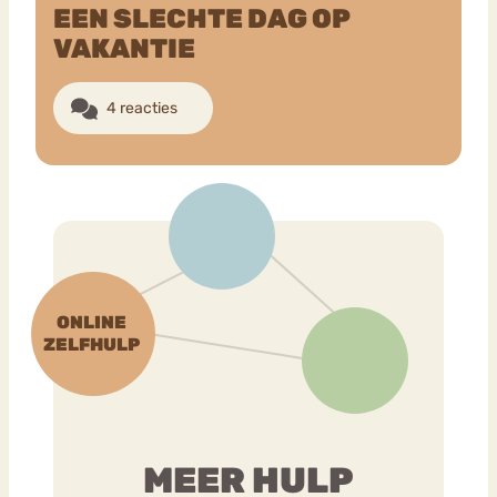
EEN SLECHTE DAG OP
VAKANTIE
Bouli
Chat
mia
Eetstoornis
Anorexia Nervosa
4 reacties
Nerv
osa
Forum
Eetbuien
Piekeren
Sport
Trauma
Orthorexia
Afvallen
Angst
MEER HULP