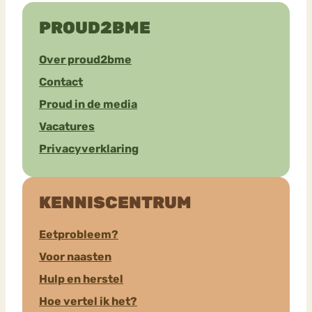
PROUD2BME
Over proud2bme
Contact
Proud in de media
Vacatures
Privacyverklaring
KENNISCENTRUM
Eetprobleem?
Voor naasten
Hulp en herstel
Hoe vertel ik het?