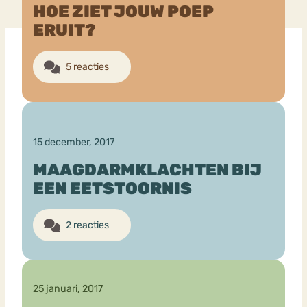
HOE ZIET JOUW POEP
ERUIT?
Bouli
Chat
mia
Eetstoornis
Anorexia Nervosa
5 reacties
Nerv
osa
Forum
Eetbuien
Piekeren
Sport
Trauma
Orthorexia
Afvallen
Angst
15 december, 2017
MAAGDARMKLACHTEN BIJ
EEN EETSTOORNIS
2 reacties
25 januari, 2017