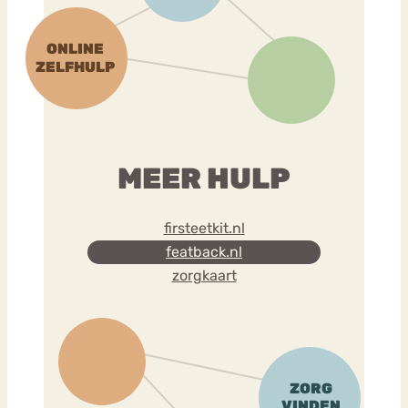
MEER HULP
firsteetkit.nl
featback.nl
zorgkaart