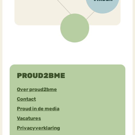
PROUD2BME
Over proud2bme
Contact
Proud in de media
Vacatures
Privacyverklaring