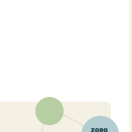
ekeren
Sport
Trauma