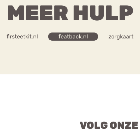
MEER HULP
firsteetkit.nl
featback.nl
zorgkaart
VOLG ONZE