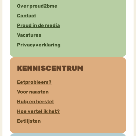
Over proud2bme
Contact
Proud in de media
Vacatures
Privacyverklaring
KENNISCENTRUM
Eetprobleem?
Voor naasten
Hulp en herstel
Hoe vertel ik het?
Eetlijsten