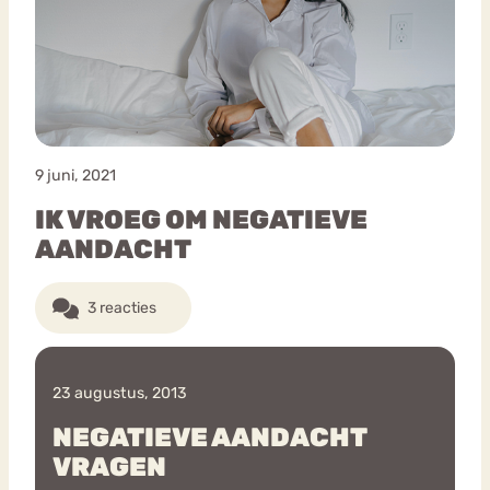
Bouli
Chat
mia
Eetstoornis
Anorexia Nervosa
Nerv
osa
Forum
9 juni, 2021
Eetbuien
Piekeren
Sport
Trauma
IK VROEG OM NEGATIEVE
Orthorexia
Afvallen
Angst
AANDACHT
3 reacties
23 augustus, 2013
NEGATIEVE AANDACHT
VRAGEN