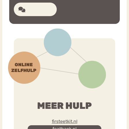
21 reacties
MEER HULP
firsteetkit.nl
featback.nl