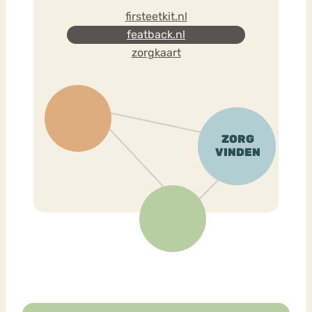
firsteetkit.nl
featback.nl
zorgkaart