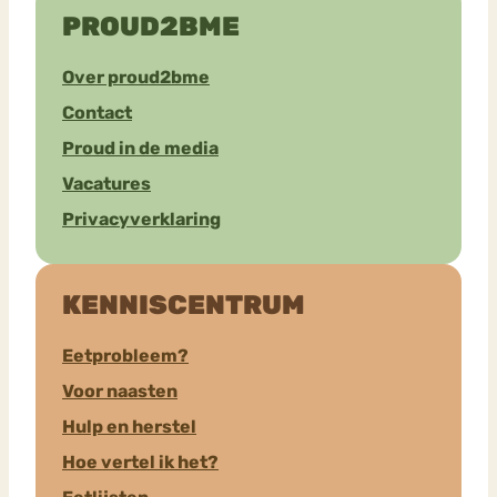
PROUD2BME
Over proud2bme
Contact
Proud in de media
Vacatures
Privacyverklaring
KENNISCENTRUM
Eetprobleem?
Voor naasten
Hulp en herstel
Hoe vertel ik het?