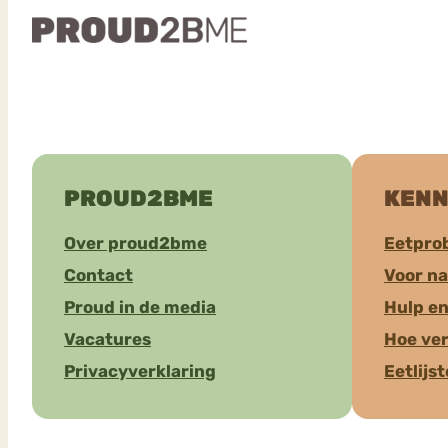
PROUD2BME
KENN
Over proud2bme
Eetpro
Contact
Voor n
Proud in de media
Hulp en
Vacatures
Hoe ver
Privacyverklaring
Eetlijs