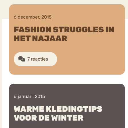
6 december, 2015
VEEL GEZOCHTE TERMEN
FASHION STRUGGLES IN
HET NAJAAR
Eetstoorni
Boulimia Nervosa
7 reacties
Orthorexia
Afvallen
Angst
6 januari, 2015
WARME KLEDINGTIPS
VOOR DE WINTER