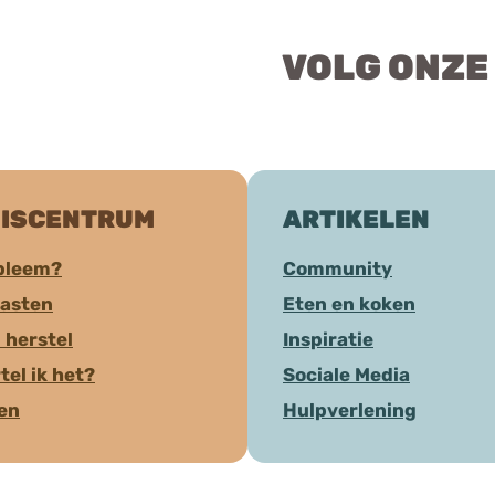
VOLG ONZE
ISCENTRUM
ARTIKELEN
bleem?
Community
aasten
Eten en koken
 herstel
Inspiratie
tel ik het?
Sociale Media
ten
Hulpverlening