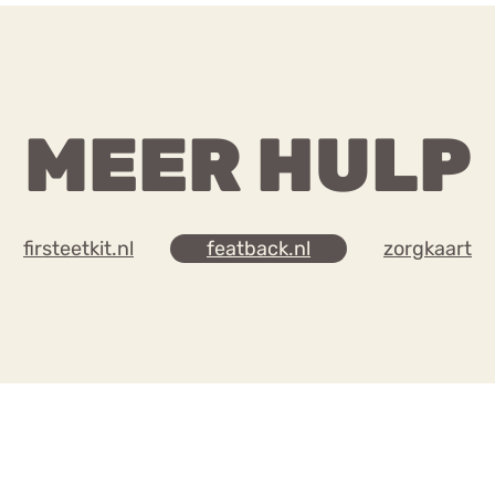
MEER HULP
firsteetkit.nl
featback.nl
zorgkaart