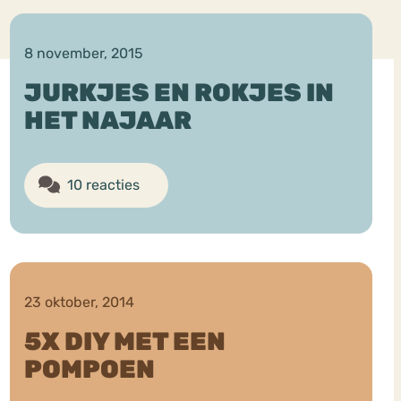
8 november, 2015
JURKJES EN ROKJES IN
HET NAJAAR
ekeren
Sport
Trauma
10 reacties
23 oktober, 2014
5X DIY MET EEN
POMPOEN