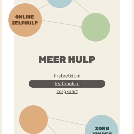
MEER HULP
firsteetkit.nl
featback.nl
zorgkaart