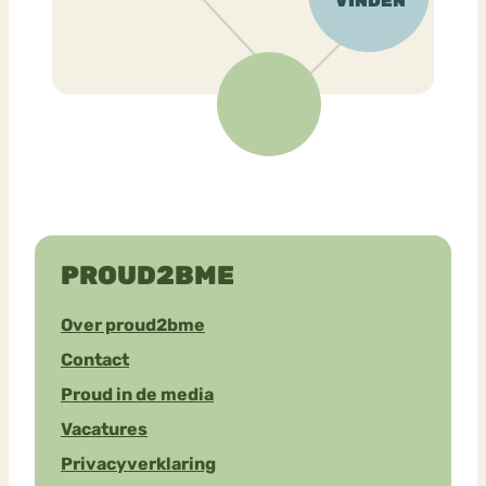
PROUD2BME
Over proud2bme
Contact
Proud in de media
Vacatures
Privacyverklaring