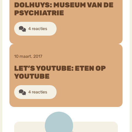
DOLHUYS: MUSEUM VAN DE
PSYCHIATRIE
Bouli
Chat
mia
Eetstoornis
Anorexia Nervosa
4 reacties
Nerv
osa
Forum
Eetbuien
Piekeren
Sport
Trauma
10 maart, 2017
Orthorexia
Afvallen
Angst
LET’S YOUTUBE: ETEN OP
YOUTUBE
4 reacties