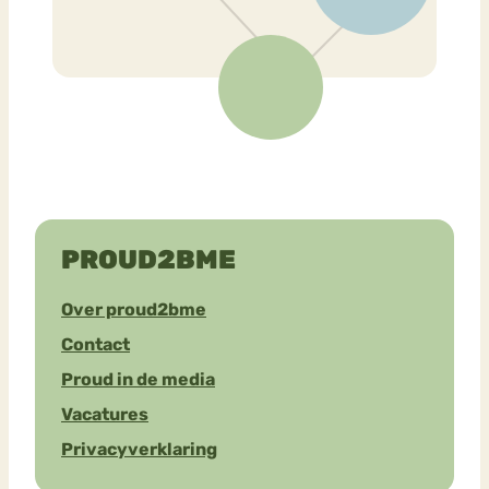
PROUD2BME
Over proud2bme
Contact
Proud in de media
Vacatures
Privacyverklaring