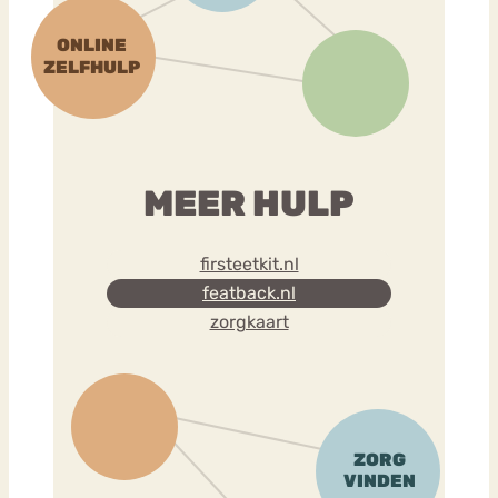
MEER HULP
firsteetkit.nl
featback.nl
zorgkaart