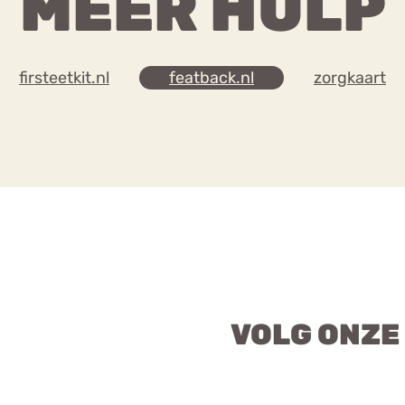
MEER HULP
firsteetkit.nl
featback.nl
zorgkaart
VOLG ONZE