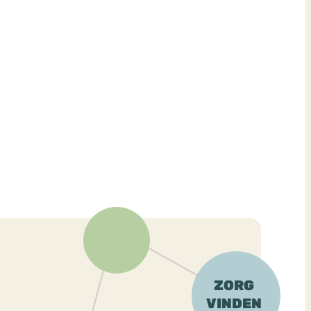
ekeren
Sport
Trauma