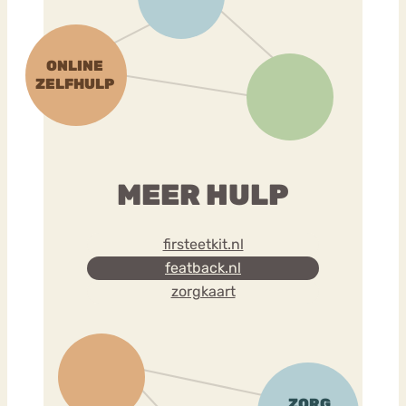
MEER HULP
firsteetkit.nl
featback.nl
zorgkaart