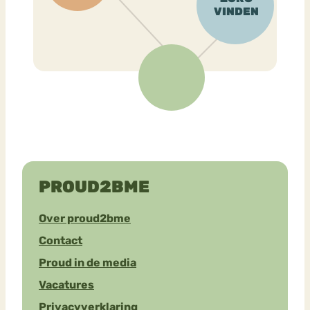
PROUD2BME
Over proud2bme
Contact
Proud in de media
Vacatures
Privacyverklaring