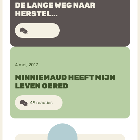
DE LANGE WEG NAAR
HERSTEL…
Bouli
Chat
mia
Eetstoornis
Anorexia Nervosa
9 reacties
Nerv
osa
Forum
Eetbuien
Piekeren
Sport
Trauma
Orthorexia
Afvallen
Angst
4 mei, 2017
MINNIEMAUD HEEFT MIJN
LEVEN GERED
49 reacties