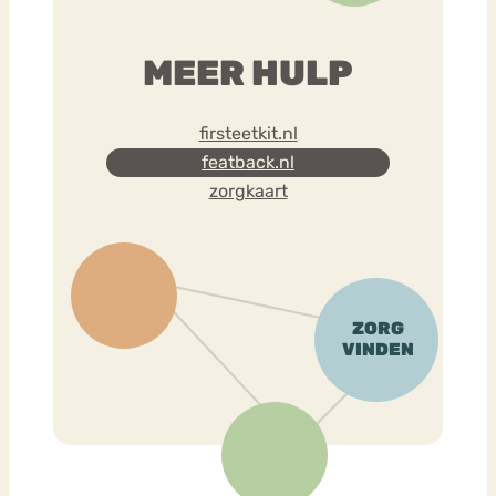
MEER HULP
firsteetkit.nl
featback.nl
zorgkaart