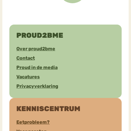
PROUD2BME
Over proud2bme
Contact
Proud in de media
Vacatures
Privacyverklaring
KENNISCENTRUM
Eetprobleem?