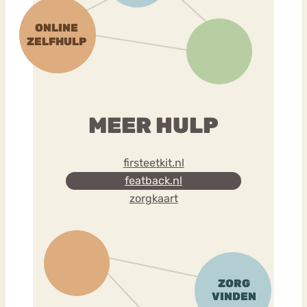
MEER HULP
firsteetkit.nl
featback.nl
zorgkaart