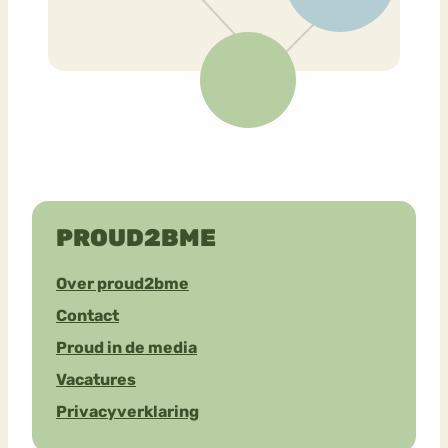
PROUD2BME
Over proud2bme
Contact
Proud in de media
Vacatures
Privacyverklaring