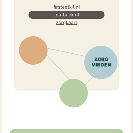
firsteetkit.nl
featback.nl
zorgkaart