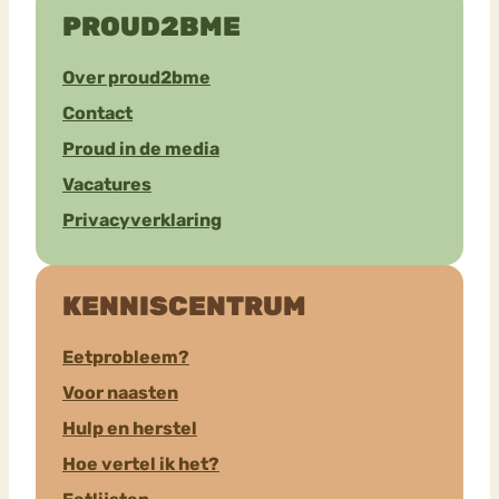
PROUD2BME
Over proud2bme
Contact
Proud in de media
Vacatures
Privacyverklaring
KENNISCENTRUM
Eetprobleem?
Voor naasten
Hulp en herstel
Hoe vertel ik het?