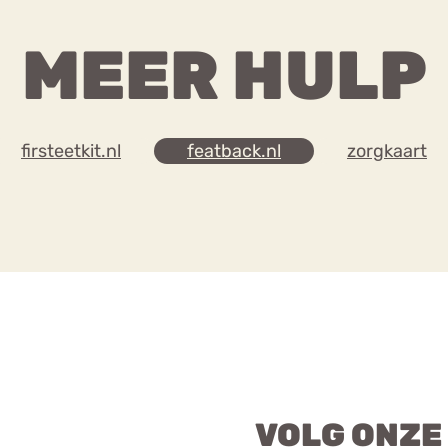
MEER HULP
firsteetkit.nl
featback.nl
zorgkaart
VOLG ONZE