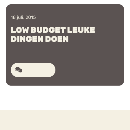
Chat
18 juli, 2015
Forum
LOW BUDGET LEUKE
DINGEN DOEN
s
Anorexia Nervosa
Eetbuien
Pi
6 reacties