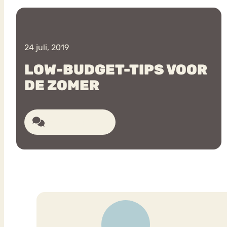
VEEL GEZOCHTE TERMEN
24 juli, 2019
LOW-BUDGET-TIPS VOOR
DE ZOMER
Eetstoorni
Boulimia Nervosa
Orthorexia
Afvallen
Angst
EÃ©n reactie