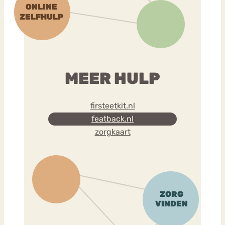
MEER HULP
firsteetkit.nl
featback.nl
zorgkaart