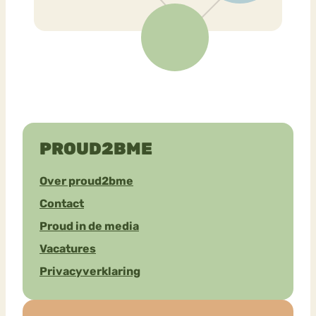
PROUD2BME
Over proud2bme
Contact
Proud in de media
Vacatures
Privacyverklaring