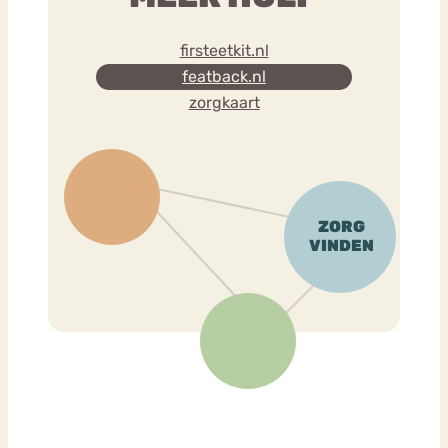
firsteetkit.nl
featback.nl
zorgkaart