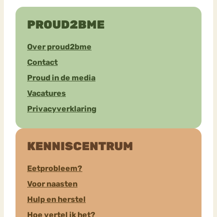
PROUD2BME
Over proud2bme
Contact
Proud in de media
Vacatures
Privacyverklaring
KENNISCENTRUM
Eetprobleem?
Voor naasten
Hulp en herstel
Hoe vertel ik het?