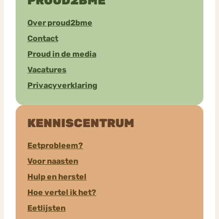
PROUD2BME
Over proud2bme
Contact
Proud in de media
Vacatures
Privacyverklaring
KENNISCENTRUM
Eetprobleem?
Voor naasten
Hulp en herstel
Hoe vertel ik het?
Eetlijsten