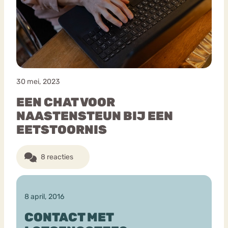
Bouli
Chat
mia
Eetstoornis
Anorexia Nervosa
Nerv
osa
Forum
30 mei, 2023
Eetbuien
Piekeren
Sport
Trauma
EEN CHAT VOOR
Orthorexia
Afvallen
Angst
NAASTENSTEUN BIJ EEN
EETSTOORNIS
8 reacties
8 april, 2016
CONTACT MET