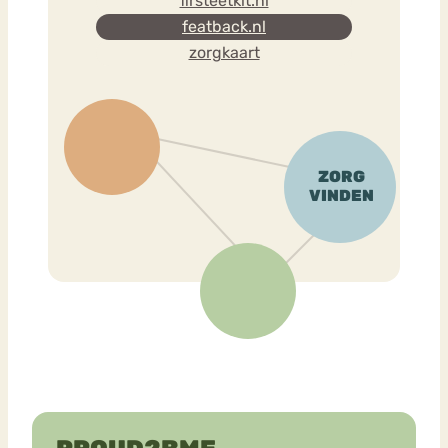
firsteetkit.nl
featback.nl
zorgkaart