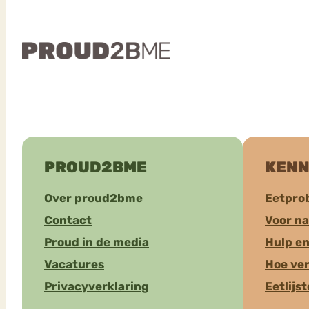
PROUD2BME
KENN
Over proud2bme
Eetpro
Contact
Voor n
Proud in de media
Hulp en
Vacatures
Hoe ver
Privacyverklaring
Eetlijs