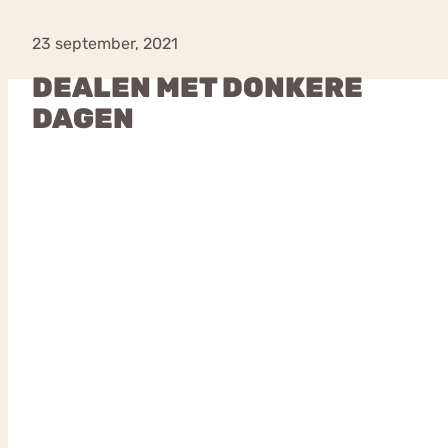
23 september, 2021
DEALEN MET DONKERE
VEEL GEZOCHTE TERMEN
DAGEN
Eetstoorni
Boulimia Nervosa
Orthorexia
Afvallen
Angst