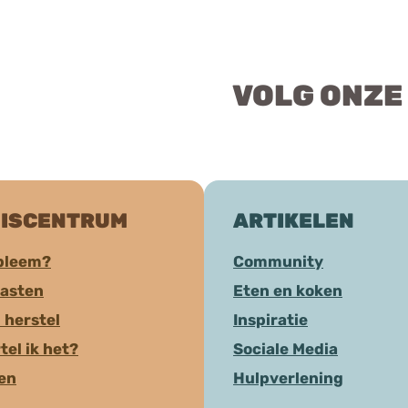
VOLG ONZE
ISCENTRUM
ARTIKELEN
bleem?
Community
aasten
Eten en koken
 herstel
Inspiratie
tel ik het?
Sociale Media
ten
Hulpverlening