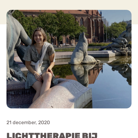
Chat
Forum
s
Anorexia Nervosa
Eetbuien
Pi
21 december, 2020
LICHTTHERAPIE BIJ