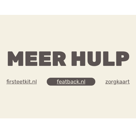
MEER HULP
firsteetkit.nl
featback.nl
zorgkaart