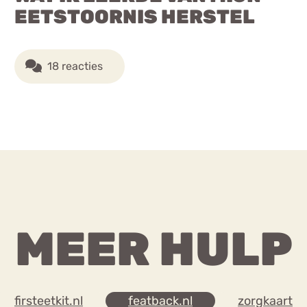
EETSTOORNIS HERSTEL
18 reacties
MEER HULP
firsteetkit.nl
featback.nl
zorgkaart