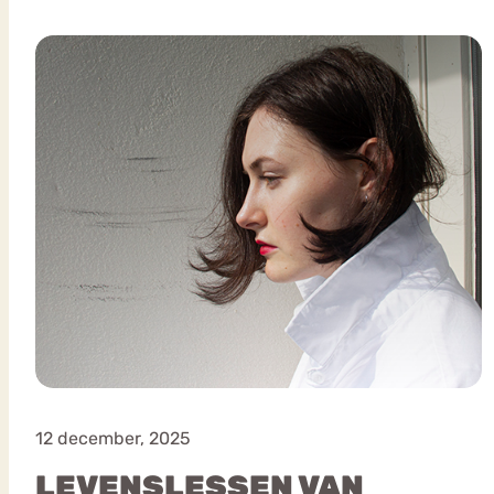
VEEL GEZOCHTE TERMEN
Eetstoorni
Boulimia Nervosa
Orthorexia
Afvallen
Angst
12 december, 2025
LEVENSLESSEN VAN