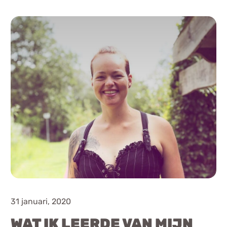
Chat
Forum
s
Anorexia Nervosa
Eetbuien
Pi
31 januari, 2020
WAT IK LEERDE VAN MIJN