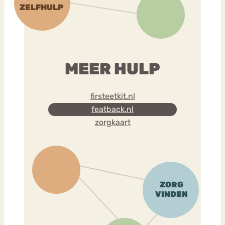
MEER HULP
firsteetkit.nl
featback.nl
zorgkaart