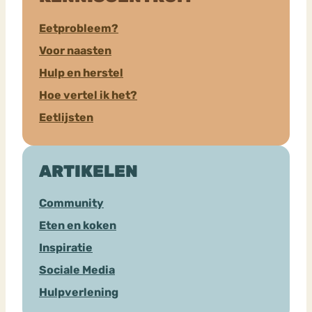
Eetprobleem?
Voor naasten
Hulp en herstel
Hoe vertel ik het?
Eetlijsten
ARTIKELEN
Community
Eten en koken
Inspiratie
Sociale Media
Hulpverlening