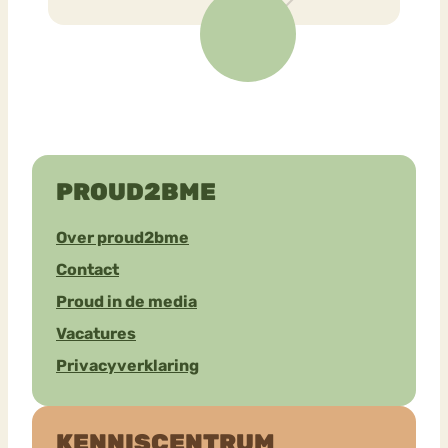
PROUD2BME
Over proud2bme
Contact
Proud in de media
Vacatures
Privacyverklaring
KENNISCENTRUM