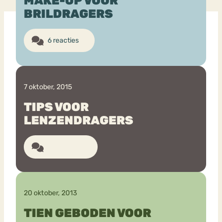
MAKE-UP VOOR
BRILDRAGERS
Bouli
Chat
6 reacties
mia
Eetstoornis
Anorexia Nervosa
Nerv
osa
Forum
Eetbuien
Piekeren
Sport
Trauma
7 oktober, 2015
Orthorexia
Afvallen
Angst
TIPS VOOR
LENZENDRAGERS
12 reacties
20 oktober, 2013
TIEN GEBODEN VOOR