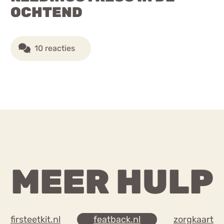
OCHTEND
10 reacties
MEER HULP
firsteetkit.nl
featback.nl
zorgkaart