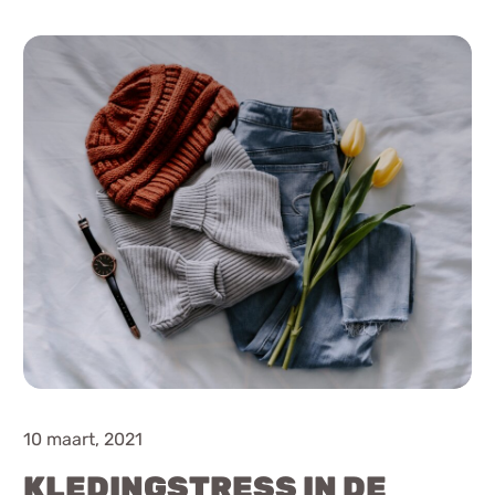
Chat
Forum
s
Anorexia Nervosa
Eetbuien
Pi
10 maart, 2021
KLEDINGSTRESS IN DE