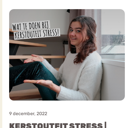
VEEL GEZOCHTE TERMEN
Eetstoorni
Boulimia Nervosa
Orthorexia
Afvallen
Angst
9 december, 2022
KERSTOUTFIT STRESS |