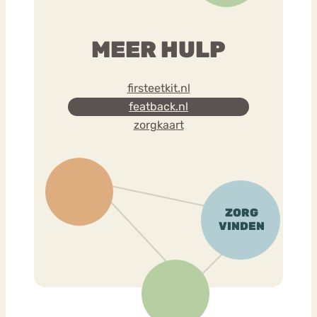
MEER HULP
firsteetkit.nl
featback.nl
zorgkaart