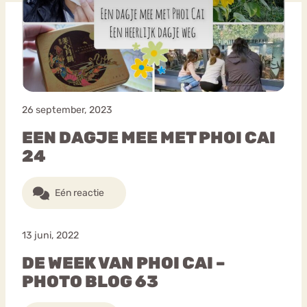
Bouli
Chat
mia
Eetstoornis
Anorexia Nervosa
Nerv
osa
Forum
26 september, 2023
Eetbuien
Piekeren
Sport
Trauma
EEN DAGJE MEE MET PHOI CAI
Orthorexia
Afvallen
Angst
24
Eén reactie
13 juni, 2022
DE WEEK VAN PHOI CAI –
PHOTO BLOG 63