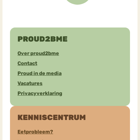
PROUD2BME
Over proud2bme
Contact
Proud in de media
Vacatures
Privacyverklaring
KENNISCENTRUM
Eetprobleem?