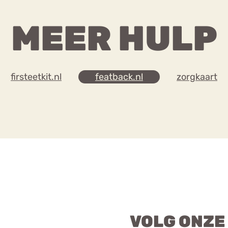
MEER HULP
firsteetkit.nl
featback.nl
zorgkaart
VOLG ONZE