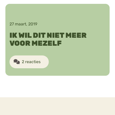
Chat
Forum
27 maart, 2019
IK WIL DIT NIET MEER
VOOR MEZELF
s
Anorexia Nervosa
Eetbuien
Pi
2 reacties