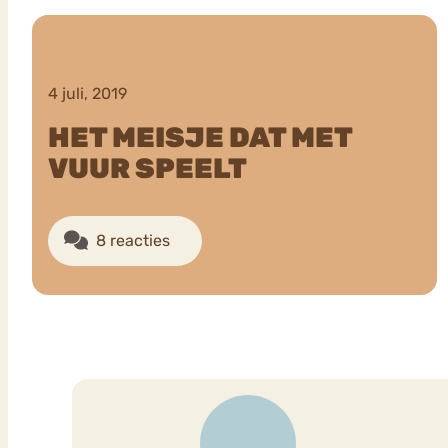
VEEL GEZOCHTE TERMEN
4 juli, 2019
HET MEISJE DAT MET
VUUR SPEELT
Eetstoorni
Boulimia Nervosa
Orthorexia
Afvallen
Angst
8 reacties