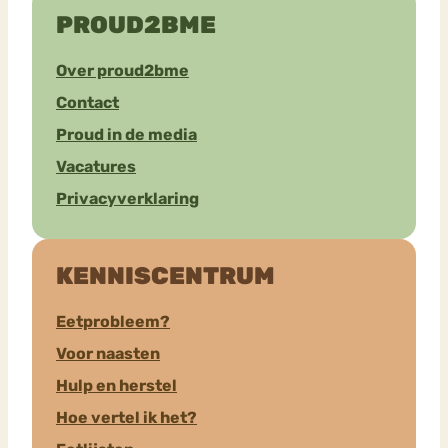
PROUD2BME
Over proud2bme
Contact
Proud in de media
Vacatures
Privacyverklaring
KENNISCENTRUM
Eetprobleem?
Voor naasten
Hulp en herstel
Hoe vertel ik het?