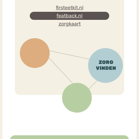
firsteetkit.nl
featback.nl
zorgkaart