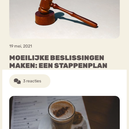
Bouli
Chat
mia
Eetstoornis
Anorexia Nervosa
Nerv
osa
Forum
19 mei, 2021
Eetbuien
Piekeren
Sport
Trauma
MOEILIJKE BESLISSINGEN
Orthorexia
Afvallen
Angst
MAKEN: EEN STAPPENPLAN
3 reacties