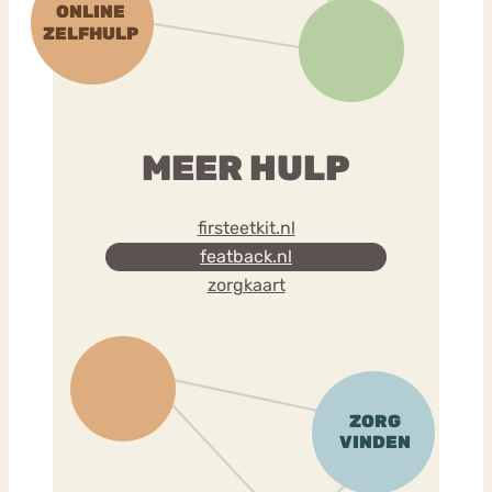
MEER HULP
firsteetkit.nl
featback.nl
zorgkaart