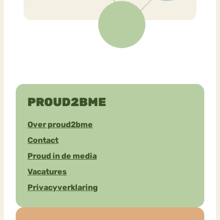
PROUD2BME
Over proud2bme
Contact
Proud in de media
Vacatures
Privacyverklaring