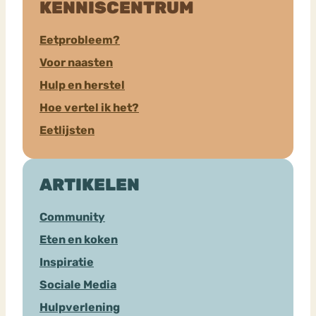
KENNISCENTRUM
Eetprobleem?
Voor naasten
Hulp en herstel
Hoe vertel ik het?
Eetlijsten
ARTIKELEN
Community
Eten en koken
Inspiratie
Sociale Media
Hulpverlening