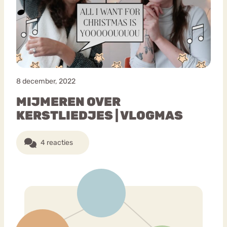
Bouli
Chat
mia
Eetstoornis
Anorexia Nervosa
Nerv
osa
Forum
8 december, 2022
Eetbuien
Piekeren
Sport
Trauma
MIJMEREN OVER
Orthorexia
Afvallen
Angst
KERSTLIEDJES | VLOGMAS
4 reacties