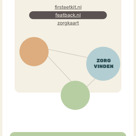
firsteetkit.nl
featback.nl
zorgkaart