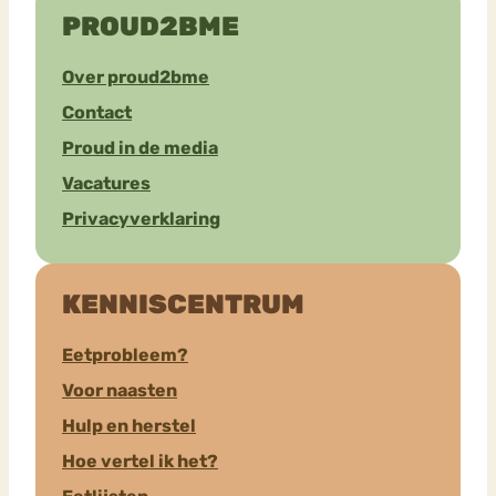
PROUD2BME
Over proud2bme
Contact
Proud in de media
Vacatures
Privacyverklaring
KENNISCENTRUM
Eetprobleem?
Voor naasten
Hulp en herstel
Hoe vertel ik het?