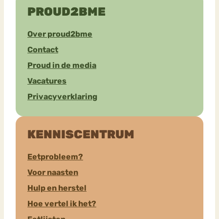
PROUD2BME
Over proud2bme
Contact
Proud in de media
Vacatures
Privacyverklaring
KENNISCENTRUM
Eetprobleem?
Voor naasten
Hulp en herstel
Hoe vertel ik het?