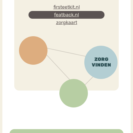
firsteetkit.nl
featback.nl
zorgkaart