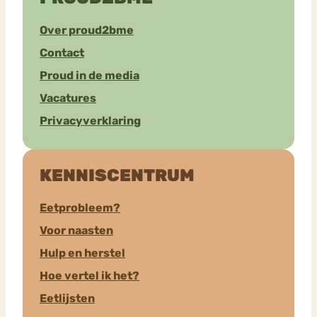
Over proud2bme
Contact
Proud in de media
Vacatures
Privacyverklaring
KENNISCENTRUM
Eetprobleem?
Voor naasten
Hulp en herstel
Hoe vertel ik het?
Eetlijsten