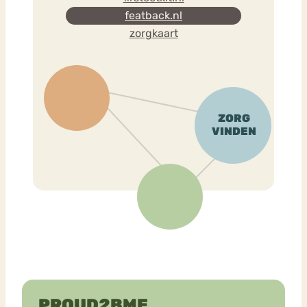
featback.nl
zorgkaart
PROUD2BME