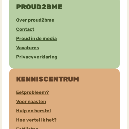
PROUD2BME
Over proud2bme
Contact
Proud in de media
Vacatures
Privacyverklaring
KENNISCENTRUM
Eetprobleem?
Voor naasten
Hulp en herstel
Hoe vertel ik het?