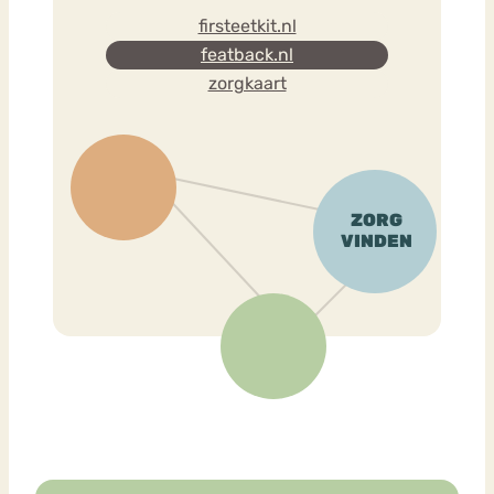
firsteetkit.nl
featback.nl
zorgkaart