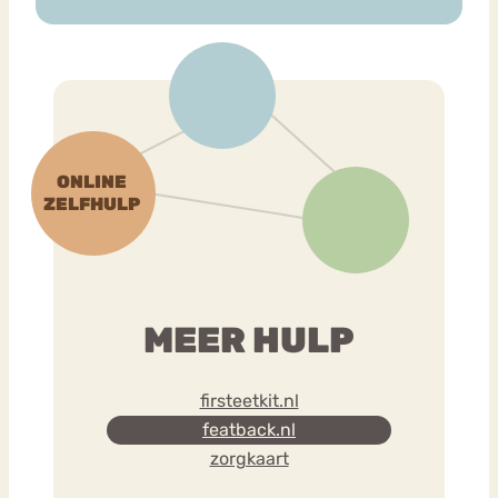
MEER HULP
firsteetkit.nl
featback.nl
zorgkaart