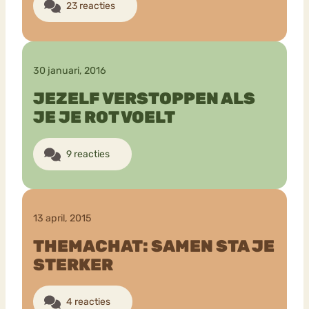
23 reacties
30 januari, 2016
JEZELF VERSTOPPEN ALS
JE JE ROT VOELT
9 reacties
13 april, 2015
THEMACHAT: SAMEN STA JE
STERKER
4 reacties