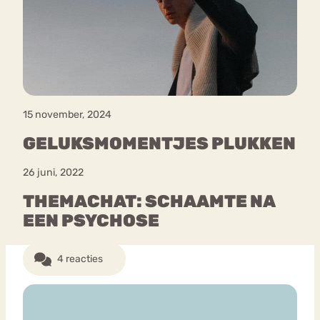
Bouli
Chat
mia
Eetstoornis
Anorexia Nervosa
Nerv
osa
Forum
15 november, 2024
Eetbuien
Piekeren
Sport
Trauma
GELUKSMOMENTJES PLUKKEN
Orthorexia
Afvallen
Angst
26 juni, 2022
THEMACHAT: SCHAAMTE NA
EEN PSYCHOSE
4 reacties