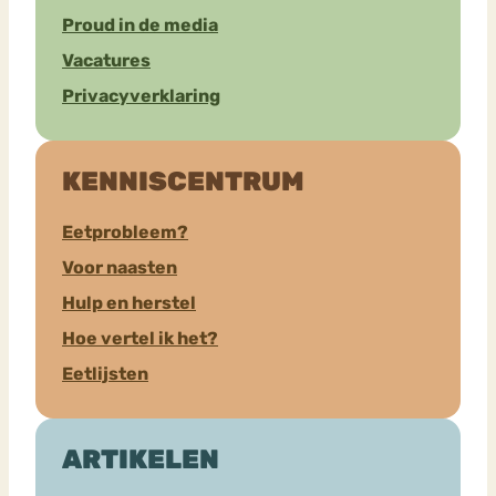
Proud in de media
Vacatures
Privacyverklaring
KENNISCENTRUM
Eetprobleem?
Voor naasten
Hulp en herstel
Hoe vertel ik het?
Eetlijsten
ARTIKELEN