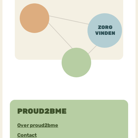
PROUD2BME
Over proud2bme
Contact